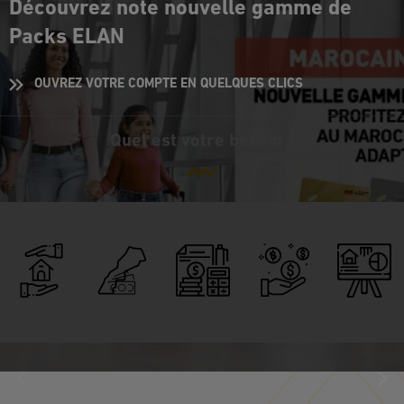
Découvrez note nouvelle gamme de
Packs ELAN
OUVREZ VOTRE COMPTE EN QUELQUES CLICS
Quel est votre besoin ?
Je gère
Je
Je
J’investis
mon
veux
transfère
dans
argent
un
mon
mon
au
conseil
argent
pays
quotidien