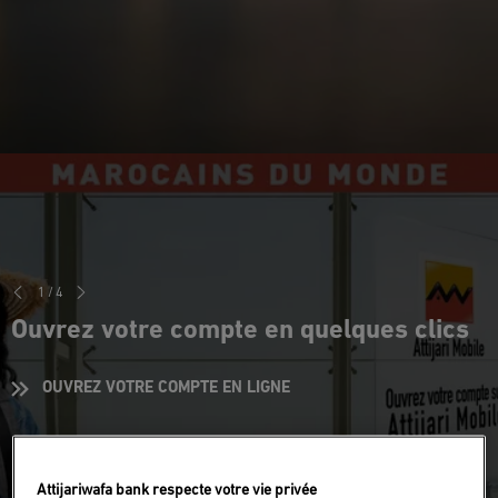
1
/
4
Ouvrez votre compte en quelques clics
OUVREZ VOTRE COMPTE EN LIGNE
Attijariwafa bank respecte votre vie privée