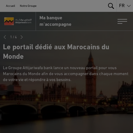
FR
Accueil
Notre Groupe
Search
Ma banque
Portail MRE par Attijariwafa Bank
Togg
m’accompagne
1
/
4
Le portail dédié aux Marocains du
Monde
Le Groupe Attijariwafa bank lance un nouveau portail pour vous
Marocains du Monde afin de vous accompagner dans chaque moment
de votre vie et répondre à vos besoins.